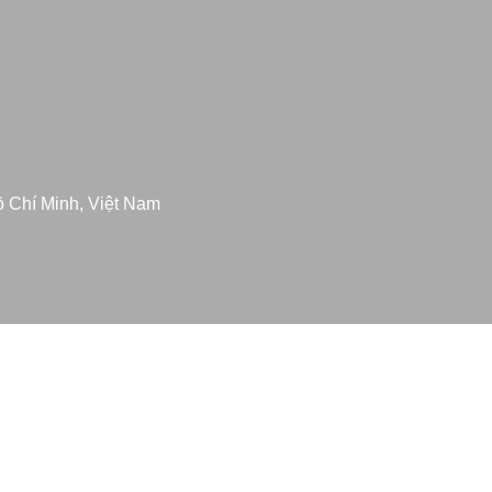
ồ Chí Minh, Việt Nam
hép dưới mọi hình thức