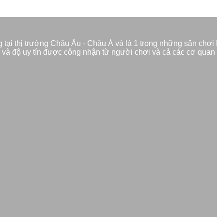
ng tại thị trường Châu Âu - Châu Á và là 1 trong những sân chơi
ượng và độ uy tín được công nhận từ người chơi và cả các cơ qua