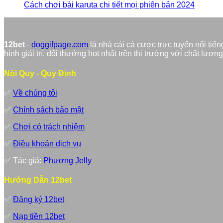
Cách chơi bài karuta chi tiết mọi phiên bản 2024
12bet
-
doggifpage.com
là nhà cái cá cược trực tuyến nổi tiế
hình giải trí, đổi thưởng hot nhất trên thị trường với chất l
Nội Quy - Quy Định
✅
Về chúng tôi
✅
Chính sách bảo mật
✅
Chơi có trách nhiệm
✅
Điều khoản dịch vụ
✅ Tác giả:
Phượng Jelly
Hướng Dẫn 12bet
✅
Đăng ký 12bet
✅
Nạp tiền 12bet