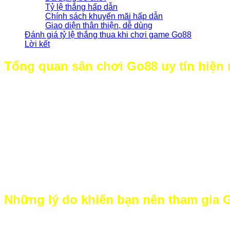
Tỷ lệ thắng hấp dẫn
Chính sách khuyến mãi hấp dẫn
Giao diện thân thiện, dễ dùng
Đánh giá tỷ lệ thắng thua khi chơi game Go88
Lời kết
Tổng quan sân chơi Go88 uy tín hiện 
Tổng quan sân chơi Go88 uy tín hiện nay
Trong bối cảnh thị trường giải trí trực tuyến ngày càng cạnh tr
vững chắc tại Việt Nam, trang chủ mang đến cho người chơi nh
Đây là một trong những nền tảng giải trí trực tuyến hàng đầu,
vời,
cổng game Go88
đã thu hút hàng triệu người chơi nhờ v
casino trực tuyến mà còn có nhiều trò chơi dân gian quen thuộc
Sân chơi nổi bật với hệ thống bảo mật thông tin cao, đảm bảo 
chóng cũng là một trong những điểm mạnh mà trang chủ tự hào
Những lý do khiến bạn nên tham gia 
Những lý do khiến bạn nên tham gia Go88