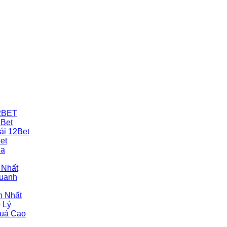
o lần bình luận kế tiếp của tôi.
12BET
2Bet
ái 12Bet
et
ia
 Nhất
quanh
h Nhất
 Lý
Quả Cao