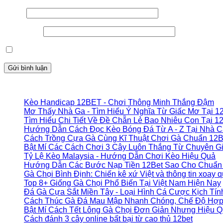
Email
Trang web
Lưu tên của tôi, email, và trang web trong trình duyệt này ch
Tin Game Mới Cập Nhật
Kèo Handicap 12BET - Chơi Thông Minh Thắng Đậm
Mơ Thấy Nhà Ga - Tìm Hiểu Ý Nghĩa Từ Giấc Mơ Tại 
Tìm Hiểu Chi Tiết Về Đề Chẵn Lẻ Bao Nhiêu Con Tại 1
Hướng Dẫn Cách Đọc Kèo Bóng Đá Từ A - Z Tại Nhà C
Cách Trồng Cựa Gà Cùng Kĩ Thuật Chơi Gà Chuẩn 12B
Bật Mí Các Cách Chơi 3 Cây Luôn Thắng Từ Chuyên G
Tỷ Lệ Kèo Malaysia - Hướng Dẫn Chơi Kèo Hiệu Quả
Hướng Dẫn Các Bước Nạp Tiền 12Bet Sao Cho Chuẩn
Gà Chọi Bình Định: Chiến kê xứ Việt và thông tin xoay 
Top 8+ Giống Gà Chọi Phổ Biến Tại Việt Nam Hiện Nay
Đá Gà Cựa Sắt Miền Tây - Loại Hình Cá Cược Kịch Tín
Cách Thúc Gà Đá Mau Mập Nhanh Chóng, Chế Độ Hợp
Bật Mí Cách Tết Lông Gà Chọi Đơn Giản Nhưng Hiệu 
Cách đánh 3 cây online bất bại từ cao thủ 12bet